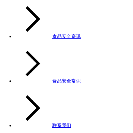
食品安全资讯
食品安全常识
联系我们