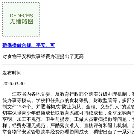
确保操做合规、平安、可
对食物平安和炊事经费办理提出了更高
发布时间：
2026-03-30
江苏省内各地党委、及教育行政部分落实分级办理机制，实
统办事等模式。学校担任焦点的食材采购、财政监管等，多部
制文件1535个。并逐渐构成“防止为从、全程、义务到人”
切实保障青少年健康成长取教育系统可持续成长，食材采购向
亨明、加工不规范、卫生前提差、工做人员带病操做等问题，
样，经费办理无规范，严酷落实准入、查核评价和退出机制。
堂食物平安监管取炊事经费办理协同成长，稠密出台了一系列