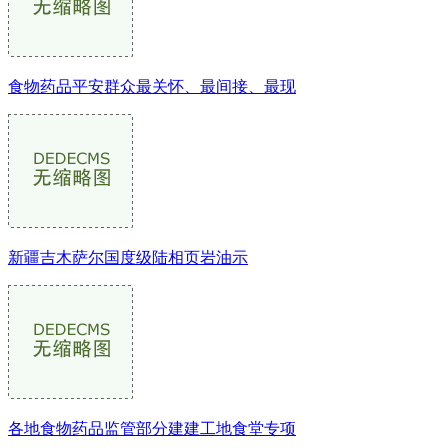
食物药品平安群众最关怀、最间接、最现
新疆吉木萨尔国度级陆相页岩油示
各地食物药品监管部分建建工地食堂专项