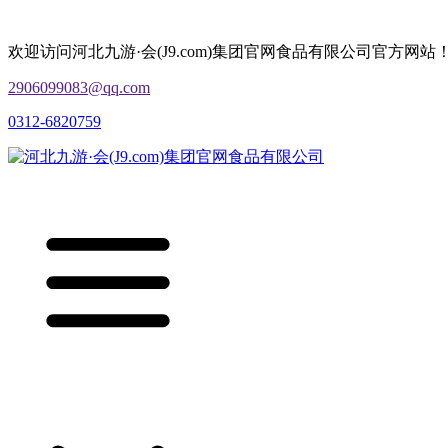
欢迎访问河北九游·会(J9.com)集团官网食品有限公司官方网站
2906099083@qq.com
0312-6820759