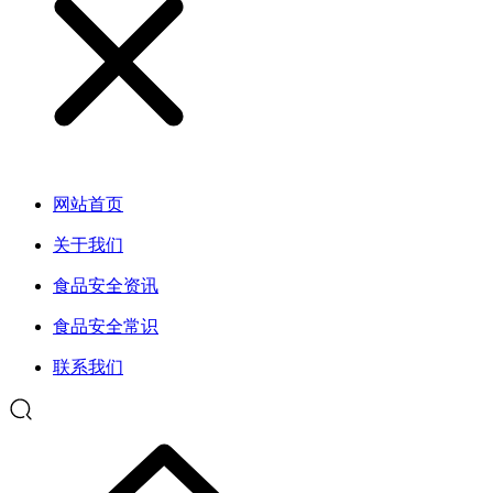
网站首页
关于我们
食品安全资讯
食品安全常识
联系我们