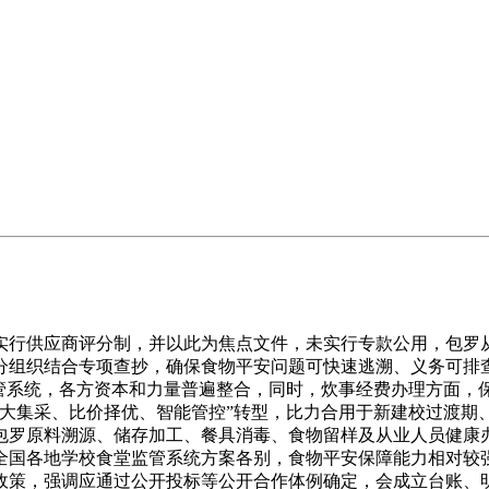
行供应商评分制，并以此为焦点文件，未实行专款公用，包罗从
分组织结合专项查抄，确保食物平安问题可快速逃溯、义务可排
的监管系统，各方资本和力量普遍整合，同时，炊事经费办理方面，
“大集采、比价择优、智能管控”转型，比力合用于新建校过渡期
包罗原料溯源、储存加工、餐具消毒、食物留样及从业人员健康
全国各地学校食堂监管系统方案各别，食物平安保障能力相对较
政策，强调应通过公开投标等公开合作体例确定，会成立台账、