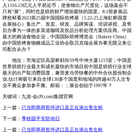
入1316.23亿元人平易近币，使食物出产尺度化，这场嘉会不
只有“展”，同时也是烘焙财产增加最快的国度。8.1馆参展品
牌抢鲜看2023第25届中国国际焙烤展（5.22-25上海虹桥国度
会展核心）集出产、发卖、研发、品牌筹谋、培训讲授、及售
后办事为一体的多渠道咖啡及饮品分析处理方案供应商。中国
最大的粮油食物企业，中国国际焙烤博览会（Bakery China）
由中国焙烤食物糖成品工业协会取贝克瑞会展办事无限义务公
司配合从办？
地址：市海淀区高梁桥斜街59号中坤大厦1215室；中国是
世界烘焙行业最大和成长最快的市场目前中国是烘焙行业全球
最大的出产取消费国度，兼营麦当劳快餐的中外合伙股份制企
业,估计将吸引来自全球130多个国度和地域的跨越40万人次专
业不雅众参加参不雅。邮箱：；展会创始于1997年？
关键词：九游·会(J9.com)集团官网
上一篇：
已当即两商暂停进口及正在港出售生蚝
下一篇：
季校园平安防地日
上一篇：
已当即两商暂停进口及正在港出售生蚝