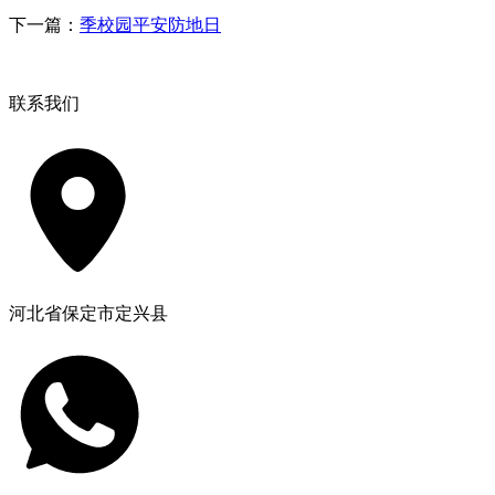
下一篇：
季校园平安防地日
联系我们
河北省保定市定兴县