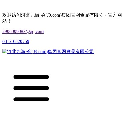
欢迎访问河北九游·会(J9.com)集团官网食品有限公司官方网
站！
2906099083@qq.com
0312-6820759