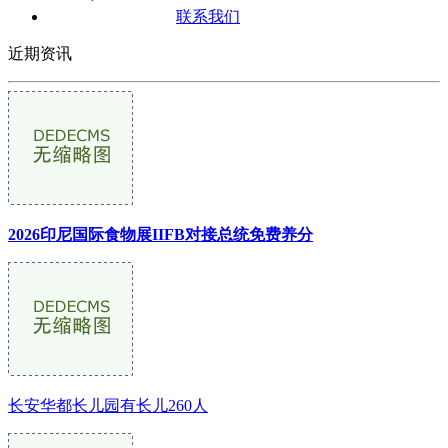
联系我们
近期资讯
2026印尼国际食物展IIFB对接总统免费养分
长安华都长儿园有长儿260人