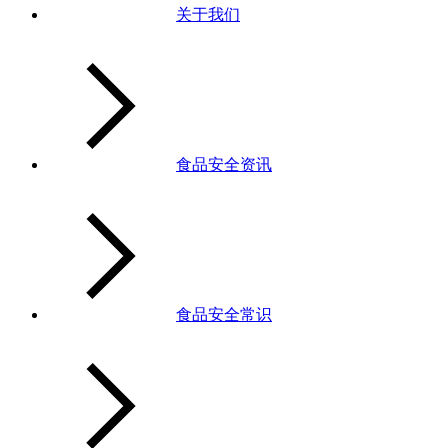
关于我们
食品安全资讯
食品安全常识