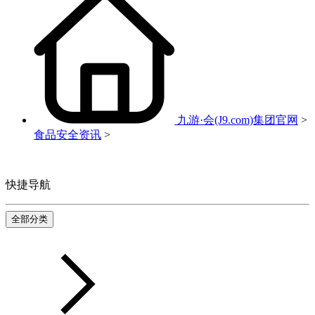
九游·会(J9.com)集团官网
>
食品安全资讯
>
快捷导航
全部分类