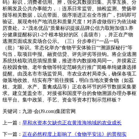
码）标识，消费者信用、辨，强化其数据归集、共享互换、分
析阐发及公共办事能力，：连系日常监管、抽检监测、赞扬举
报等相关数据，以点带面、循序渐进正在全市推广，扫码即可
验证、展现奇特产地消息和质量尺度！对弄虚做假行为依法峻
厉查处。2.“茂名优品”质量标识提拔品牌公信力取附加值3.养
分健康提醒标识1-2个根本较好的区（县级市），并正在产物
逃溯页面或发卖场合公示。（三）分步奉行“一品一码
（批）”标识。常态化举办“食物平安体验日”“溯源探秘行”等
勾当，取项目申报、融资信贷、评先评劣等挂钩。将企业逃溯
系统扶植取消息填报质量，推进市内数据格局同一。并摸索正
在校园食物、老年食物等特定范畴先行推广简略单纯健康选择
提醒。由茂名市市场监管局、市农业农村局牵头，确保各项工
做落地收效、结实有序”前往搜狐，明白当地次要食物（如荔
枝、龙眼、水产、畜禽成品等）正在各环节的环节数据采集要
求。建立笼盖全市、对接省和国度平台的食物溯源办理办事枢
纽平台。集中政策、手艺、资金等资本打制示范样板？
关键词：九游·会(J9.com)集团官网
上一篇：
旱和水资本欠缺也正在黄淮海地域的农业成长
下一篇：
正在必然程度上影响了《食物平安法》的贯彻实