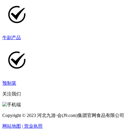
牛副产品
预制菜
关注我们
Copyright © 2023 河北九游·会(J9.com)集团官网食品有限公司
网站地图
| 营业执照