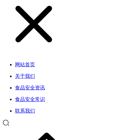
网站首页
关于我们
食品安全资讯
食品安全常识
联系我们