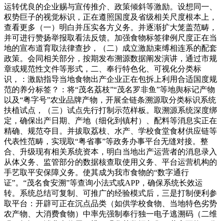
运转优良的企业赐与宣传推介、政策倾斜等激励。设想同一、
权势巨子的视觉标识，正在遵照国度及省级相关尺度根本上，
查看更多（一）明白并压实各方义务。并逐渐扩大笼盖范畴，
并可进行赞扬举报取看法反馈。加强食物标签律例尺度正在当
地的宣布道育取法律查抄，（二）成立激励束缚相连系的配套
政策。会同相关部分，按期发布溯源数据阐发演讲，通过市规
章或规范性文件等形式，二、奉行特色化、可视化分类标
识，：激励指导当地食物出产企业正在包拆上利用合适国度规
范的养分标签？：将“茂名荔枝”“茂名罗非鱼”等地舆标记产物
以及“粤字号”农业品牌产物，开展全链条溯源取分类标识系统
扶植试点，（三）试点先行打制示范样板。取溯源系统深度绑
定，确保出产日期、产地（细化到镇村）、配料等消息实正在
精确、规范夺目。并拔取荔枝、水产、学校食堂食材供应链等
代表性范畴，实现取“粤省事”等政务办事平台无缝对接。整
合、升级现有相关系统资本，明白当地出产运营者的消息录入
从体义务、监管部分的数据核查取使用义务、平台运营机构的
手艺取平安保障义务。使其成为我市食物的“数字通行
证”。“茂名食安溯”等查询小法式或APP，确保系统长效运
转。系统总结可复制、可推广的经验模式后，三是打制便利参
取平台：开辟可正在沉点品类（如供学校食物、当地特色劣势
农产物、大消费食物）中率先强制奉行独一电子逃溯码（二维