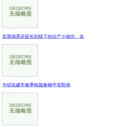
监视场景还延长到线下的出产小做坊、农
为切实建牢春季校园食物平安防地