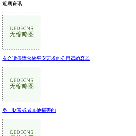
近期资讯
有合适保障食物平安要求的公用运输容器
身、财富或者其他损害的