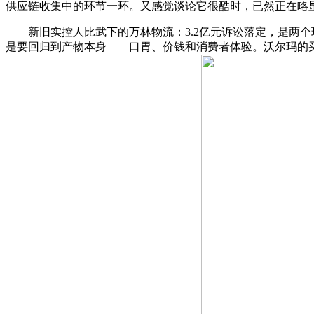
供应链收集中的环节一环。又感觉谈论它很酷时，已然正在略
新旧实控人比武下的万林物流：3.2亿元诉讼落定，是两个
是要回归到产物本身——口胃、价钱和消费者体验。沃尔玛的买