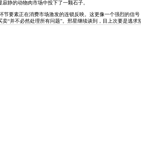
显寂静的动物肉市场中投下了一颗石子。
环节要素正在消费市场激发的连锁反映。这更像一个强烈的信号
卖“并不必然处理所有问题”。邢星继续谈到，目上次要是逃求别