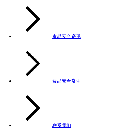
食品安全资讯
食品安全常识
联系我们