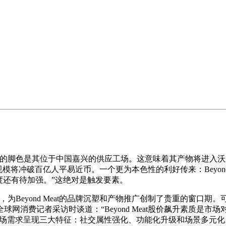
色是其位于中国嘉兴的供应工场。这意味着其产物将进入沃尔玛更
规模将冲破百亿人平易近币。一个更为本色性的利好传来：Beyon
度还有待加强。”这绝对是触发要素。
Beyond Meat的品牌沉塑和产物推广创制了贵重的窗口期
网消费记者采访时谈道：“Beyond Meat股价飙升素质是
，当前市场需求呈现三大特征：社交属性强化、功能化升级和场景多元