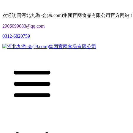
欢迎访问河北九游·会(J9.com)集团官网食品有限公司官方网站
2906099083@qq.com
0312-6820759