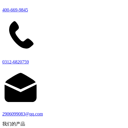
400-669-9845
0312-6820759
2906099083@qq.com
我们的产品