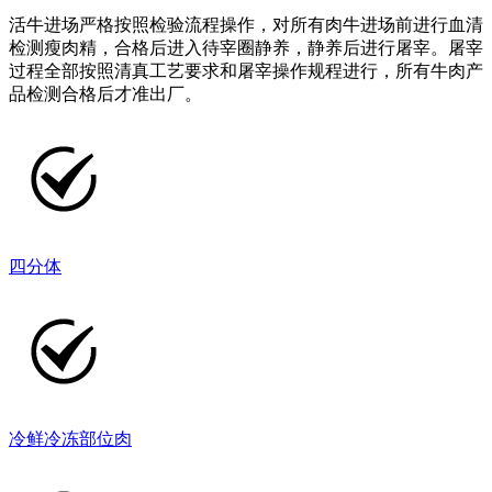
活牛进场严格按照检验流程操作，对所有肉牛进场前进行血清
检测瘦肉精，合格后进入待宰圈静养，静养后进行屠宰。屠宰
过程全部按照清真工艺要求和屠宰操作规程进行，所有牛肉产
品检测合格后才准出厂。
四分体
冷鲜冷冻部位肉