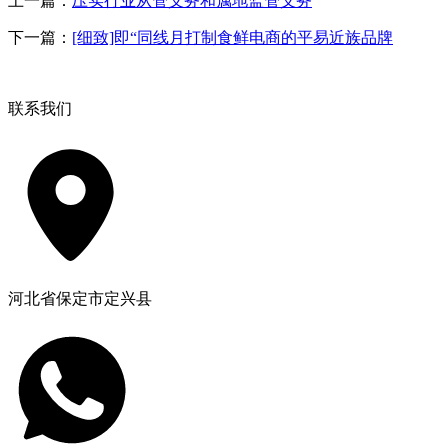
上一篇：
压实行业从管义务和属地监管义务
下一篇：
[细致]即“同线月打制食鲜电商的平易近族品牌
联系我们
河北省保定市定兴县