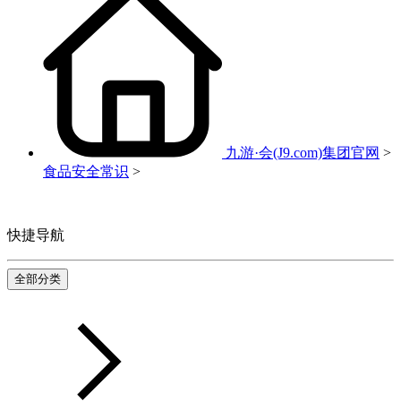
九游·会(J9.com)集团官网
>
食品安全常识
>
快捷导航
全部分类