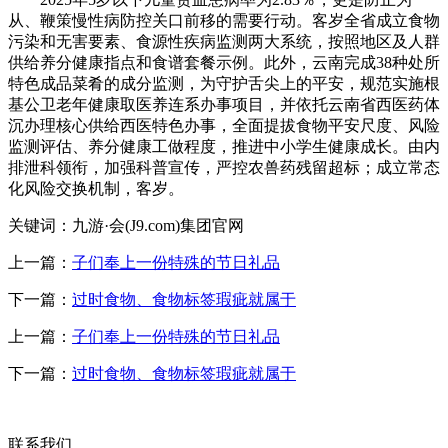
从、鞭策慢性病防控关口前移的需要行动。客岁全省成立食物
污染和无害要素、食源性疾病监测两大系统，按照地区及人群
供给养分健康指点和食谱套餐示例。此外，云南完成38种处所
特色成品菜肴的成分监测，为守护舌尖上的平安，规范实施根
基公卫老年健康取医养连系办事项目，并依托云南省西医药体
沉办理核心供给西医特色办事，全面提拔食物平安尺度、风险
监测评估、养分健康工做程度，推进中小学生健康成长。由内
排泄科领衔，加强科普宣传，严控农兽药残留超标；成立常态
化风险交换机制，客岁。
关键词：九游·会(J9.com)集团官网
上一篇：
子们奉上一份特殊的节日礼品
下一篇：
过时食物、食物标签瑕疵就属于
上一篇：
子们奉上一份特殊的节日礼品
下一篇：
过时食物、食物标签瑕疵就属于
联系我们