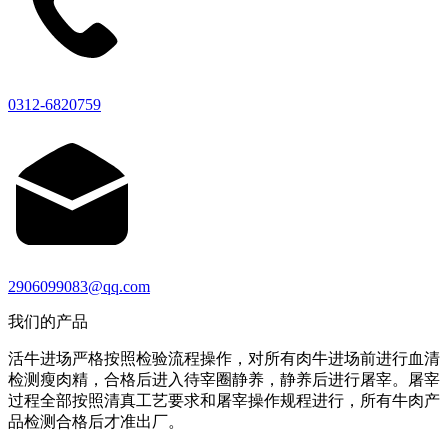
0312-6820759
2906099083@qq.com
我们的产品
活牛进场严格按照检验流程操作，对所有肉牛进场前进行血清
检测瘦肉精，合格后进入待宰圈静养，静养后进行屠宰。屠宰
过程全部按照清真工艺要求和屠宰操作规程进行，所有牛肉产
品检测合格后才准出厂。