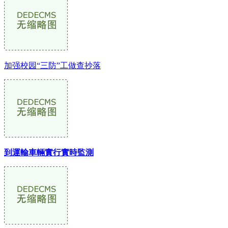
加强校园“三防”工做查抄落
到運輸車輛實行實時監測