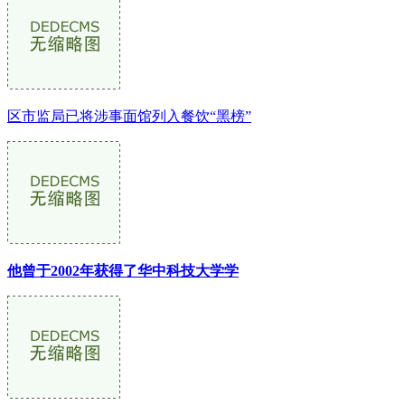
区市监局已将涉事面馆列入餐饮“黑榜”
他曾于2002年获得了华中科技大学学