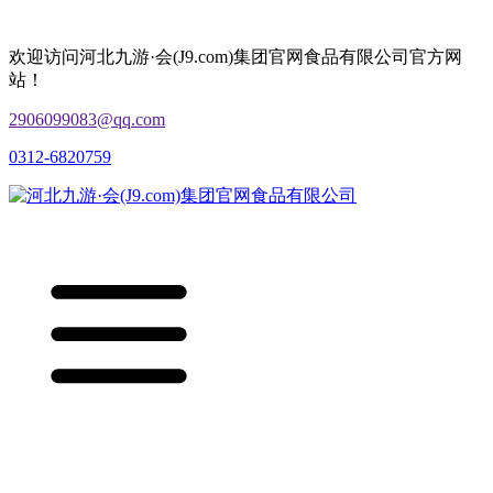
欢迎访问河北九游·会(J9.com)集团官网食品有限公司官方网
站！
2906099083@qq.com
0312-6820759