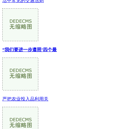
活中常见的交通法则
“我们要进一步遵照‘四个最
严把农业投入品利用关