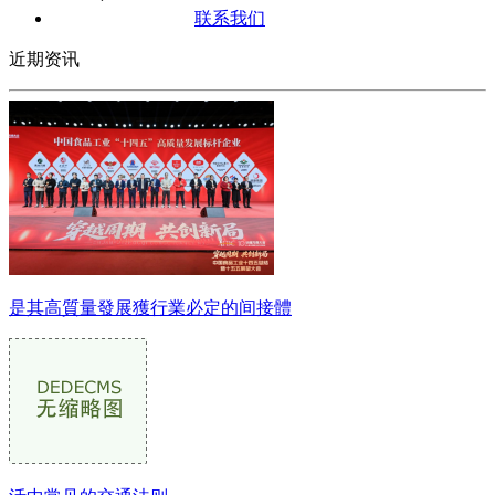
联系我们
近期资讯
是其高質量發展獲行業必定的间接體