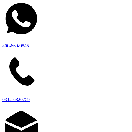
400-669-9845
0312-6820759