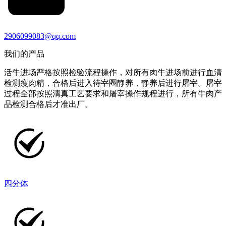
2906099083@qq.com
我们的产品
活牛进场严格按照检验流程操作，对所有肉牛进场前进行血清
检测瘦肉精，合格后进入待宰圈静养，静养后进行屠宰。屠宰
过程全部按照清真工艺要求和屠宰操作规程进行，所有牛肉产
品检测合格后才准出厂。
四分体