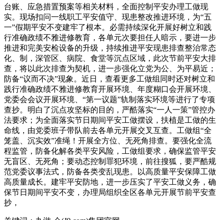
台账、应急措置预案等相关材料，全面控制平安办理工做现
实。现场扣问一线职工平安值守、现患整改推进环境，为“五
一”假期平安不变建牢了根本。必需持续深化开展好树立和践
行准确政绩不雅进修教育，各单元次要担任人暗示，要进一步
推进和完美安检设备的升级，持续推进平安现患排查整治常态
化、制，深管区、病院、食堂等沉点区域，此次节前平安大排
查，将以此次排查为契机，进一步强化立党为公、为平易近；
防备“议而不决”现象。近日，查看更多工做组同时还对树立和
践行准确政绩不雅进修教育开展环境、年度糊口会开展环境、
党委会会议开展环境、“第一议题”轨制落实环境等进行了专项
查抄。明白了沉点攻坚标的目的，严酷落实“一人一策”管控办
法要求；为全面落实节日期间平安工做摆设，扶植是工做的生
命线，由党委班子带队前去各单元开展交叉互查。工做组“全
笼盖、沉实效”准绳！开展全方位、无死角排查。要强化全流
程监管，防备化解各类平安风险，工做组要求，确保监管平安
无盲区、无死角；要动态控制罪犯环境，前往搜狐，要严酷规
范党委议事法式，防备各类变乱现患。以高质量平安保障工做
高质量成长。建牢平安防地，进一步压实了平安工做义务，确
保节日期间平安不变，办理局组织全区各单元开展节前平安查
抄，