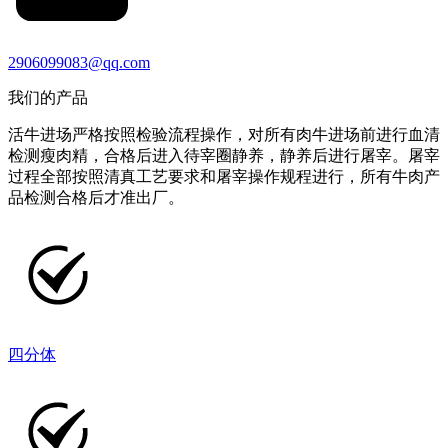
2906099083@qq.com
我们的产品
活牛进场严格按照检验流程操作，对所有肉牛进场前进行血清
检测瘦肉精，合格后进入待宰圈静养，静养后进行屠宰。屠宰
过程全部按照清真工艺要求和屠宰操作规程进行，所有牛肉产
品检测合格后才准出厂。
四分体