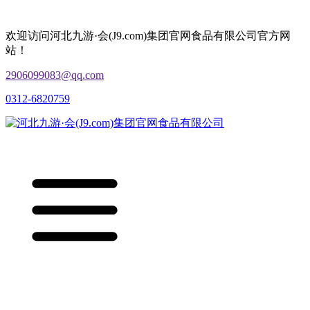
欢迎访问河北九游·会(J9.com)集团官网食品有限公司官方网
站！
2906099083@qq.com
0312-6820759