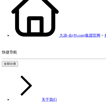
九游·会(J9.com)集团官网
>
快捷导航
全部分类
关于我们