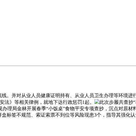
线。并对从业人员健康证明持有、从业人员卫生办理等环境进行
安法》等相关律例，就地下达行政惩罚1起。
此次步履共查抄“
视办理局金林开展春季“小饭桌”食物平安专项查抄，沉点对原材
样盒标签不规范、索证索票不到位等风险现患3个，指导其强化