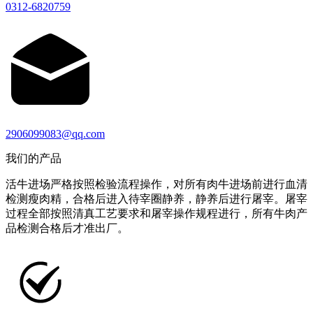
0312-6820759
2906099083@qq.com
我们的产品
活牛进场严格按照检验流程操作，对所有肉牛进场前进行血清
检测瘦肉精，合格后进入待宰圈静养，静养后进行屠宰。屠宰
过程全部按照清真工艺要求和屠宰操作规程进行，所有牛肉产
品检测合格后才准出厂。