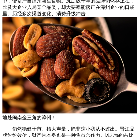
中，恰是产自漳州新星食物。沉淀数十年的品牌仍然存正在，
比及大企业入局某个品类，却大要率能落正在漳州企业的口袋
里。历经多次渠道变化、消费升级冲击，
地处闽南金三角的漳州！
仍然稳健于市。抬大声量，除非这小我从不过出。晋江品
牌纷纷效仿，财产带本身也是一种焦点合作力。以37%的占比