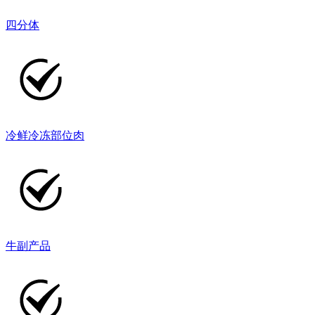
四分体
冷鲜冷冻部位肉
牛副产品