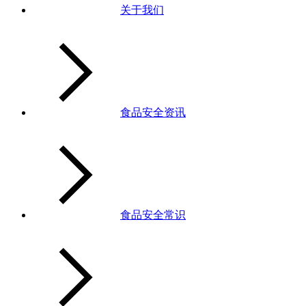
关于我们
食品安全资讯
食品安全常识