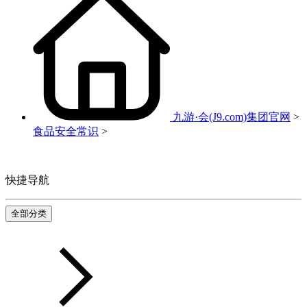
九游·会(J9.com)集团官网
>
食品安全常识
>
快捷导航
全部分类