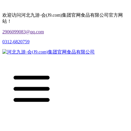
欢迎访问河北九游·会(J9.com)集团官网食品有限公司官方网
站！
2906099083@qq.com
0312-6820759