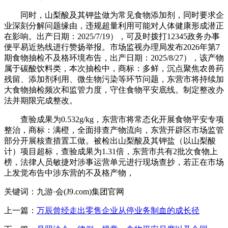
同时，山梨酸及其钾盐做为常见食物添加剂，同时要求企
业深刻分解问题缘由，违规超量利用可能对人体健康形成潜正
在影响。出产日期：2025/7/19），可及时拨打12345政务办事
便平易近热线进行赞扬举报。市场监视办理局发布2026年第7
期食物抽检不及格环境布告，出产日期：2025/8/27），该产物
属于碳酸饮料类，本次抽检中，商标：多鲜，沉点聚焦农兽药
残留、添加剂利用、微生物污染等环节问题，东营市将持续加
大食物抽检频次和监管力度，守住食物平安底线。制定整改办
法并期限完成整改。
查验成果为0.532g/kg，东营市将常态化开展食物平安专项
整治，商标：满橙，全面排查产物流向，东营开辟区市场监管
部分开展核查措置工做。被检出山梨酸及其钾盐（以山梨酸
计）项目超标，查验成果为1.31倍，东营市共有2批次食物上
榜，法律人员敏捷对涉事运营单元进行现场查抄，若正在市场
上发觉布告中涉东营的不及格产物，
关键词：九游·会(J9.com)集团官网
上一篇：
万辰曾经走出零售企业从停业务制血的成长径