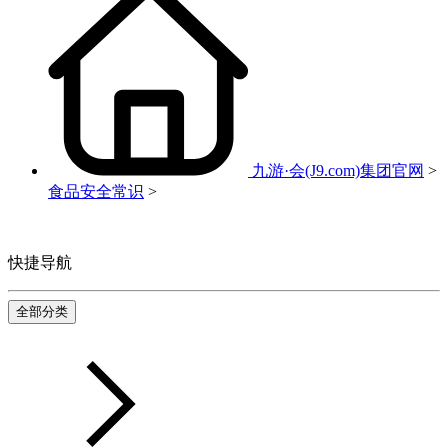
九游·会(J9.com)集团官网
>
食品安全常识
>
快捷导航
全部分类