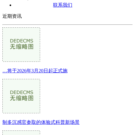
联系我们
近期资讯
…将于2026年3月20日起正式施
制多沉感官参取的体验式科普新场景