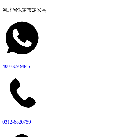
河北省保定市定兴县
400-669-9845
0312-6820759