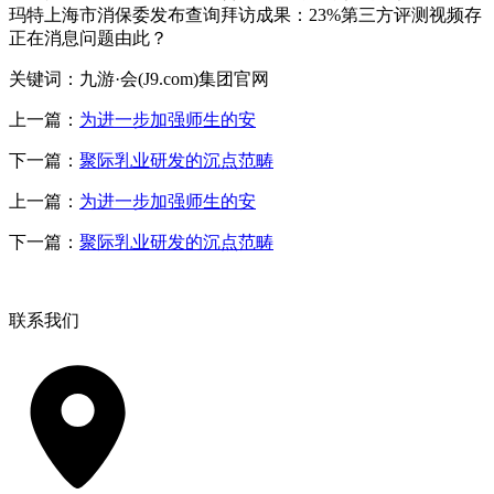
玛特上海市消保委发布查询拜访成果：23%第三方评测视频存
正在消息问题由此？
关键词：九游·会(J9.com)集团官网
上一篇：
为进一步加强师生的安
下一篇：
聚际乳业研发的沉点范畴
上一篇：
为进一步加强师生的安
下一篇：
聚际乳业研发的沉点范畴
联系我们