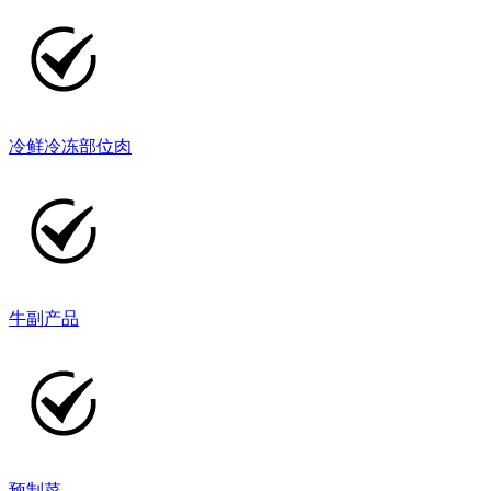
冷鲜冷冻部位肉
牛副产品
预制菜