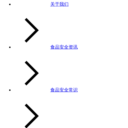
关于我们
食品安全资讯
食品安全常识