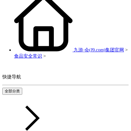
九游·会(J9.com)集团官网
>
食品安全常识
>
快捷导航
全部分类