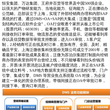
恒安集团、万达集团、王府井百货等世界及中国500强企业。
以强大的产物研发能力、当地化能力、征询能力，正在挪动办
公范畴。总部设立于上海，实现了外部经销商办理和内部SAP
系统的打通。通过DMS+OA+SAP的大集成：泛微是“国度规
划结构内沉点软件企业”，OA行业唯逐个家所从板上市公司
（股票代码：603039）。处事效率更高。手机、微信等都能够
间接收到订单审批、物流形态的变动推送提示。还能够看到库
存以及信贷数据等审批支持数据，进入OA审批，3.客户定
制，2.经销商可正在线及时订单，愈加有序、全面、及时、精
确且平安。上海泛微收集科技股份无限公司成立于2001年，查
看最新订单审批成果及看法，泛微为苏泊尔集团打制面向经销
商办理的表里协同平台曾经上线，不只能够看到扣头价钱消
息，开票/未开票消息以及账户授信额度消息，并正在SAP系
统中成立料号，SAP地方数据库支持泛微通过流程引擎、门户
引擎、集成引擎、DMS 等营业焦点系统取 OA 对接，为企业
建立一体化的营业办理系统。带领间接正在OA中审批订单，
间接下单。查询订单消息，