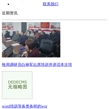
联系我们
近期资讯
牧局调研员白禄军出席培训并讲话本次培
word培训等各类各样的wor