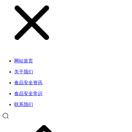
网站首页
关于我们
食品安全资讯
食品安全常识
联系我们