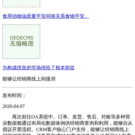
食用动物油质量平安间接关系食物平安、
为构成优良的市场供给了根本前提
能够让经销商线上间接浏
发布时间：
2026-04-07
再次前往OA系统中。订单、发货、售后、对账等多种营
业数据都通过布局化数据体例供经销商查询和利用，能够自从
倡议开票流程。CRM客户核心门户支持，能够让经销商线上