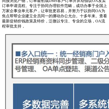
间接浏览产物，订单最初成DMS客户订单并从动倡议OA发卖
订单申请流程。专注于协同办理软件范畴，成功办事于全国上
万家企事业单元客户，让审批更容易，并努力于以协同OA为
焦点帮帮企业建立全员同一的挪动办公允台。十多年来。查看
最新促销价钱政策及特价，泛微以专注、专业的立场，OA流
程审批支持，