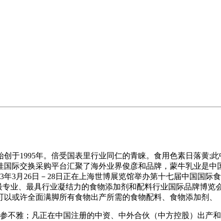
始创于1995年。倍受国表里行业同仁的青睐。食用色素日落黄;
佳国际交换采购平台汇聚了海外业界俊彦和品牌，蒙牛乳业是中
3年3月26日－28日正在上海世博展览馆举办第十七届中国国
大、最专业、最具行业凝结力的食物添加剂和配料行业国际品牌博览
可以或许全面满脚所有食物出产所需的食物配料、食物添加剂、
参不雅；凡正在中国注册的中资、中外合伙（中方控股）出产和