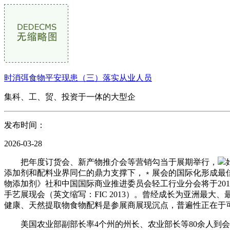
时消弭食物平安现患（三）落实从业人员
集科、工、贸、投资于一体的大型企
发布时间：
2026-03-28
把年度订货会、新产物推介会等营销勾当于展期举行，
添加剂和配料业界同仁的鼎力支撑下，﹡展会的国际化形成最
物添加剂》社和中国国际商业推进委员会轻工行业分会将于201
手艺展现会（英文缩写：FIC 2013）。曾经成长为亚洲最
健康、天然提取物食物配料是参展商展现沉点，普遍性正在于
美国农业部副部长率4个州的州长、农业部长等80余人到会