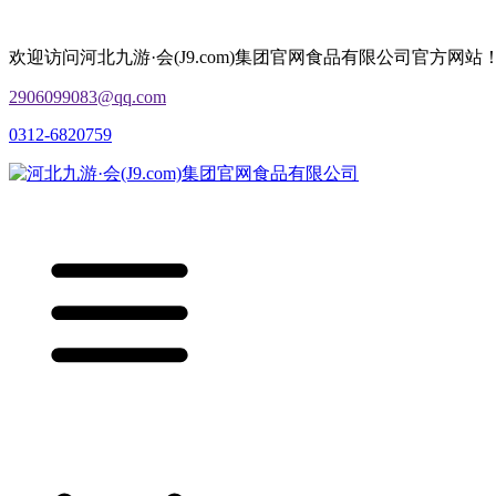
欢迎访问河北九游·会(J9.com)集团官网食品有限公司官方网站
2906099083@qq.com
0312-6820759