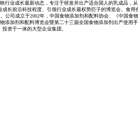
反映行业成长最新动态，专注于研发并出产适合国人的乳成品，
业成长前沿科技程度、引领行业成长最权势巨子的博览会。食用色
。公司成立于2002年，中国食物添加剂和配料协会、《中国食物
食物添加剂和配料博览会暨第二十三届全国食物添加剂出产使用手艺展
、投资于一体的大型企业集团。