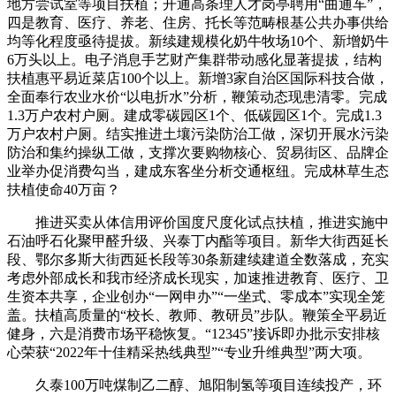
地方尝试室等项目扶植；开通高条理人才岗亭聘用“曲通车”，
四是教育、医疗、养老、住房、托长等范畴根基公共办事供给
均等化程度亟待提拔。新续建规模化奶牛牧场10个、新增奶牛
6万头以上。电子消息手艺财产集群带动感化显著提拔，结构
扶植惠平易近菜店100个以上。新增3家自治区国际科技合做，
全面奉行农业水价“以电折水”分析，鞭策动态现患清零。完成
1.3万户农村户厕。建成零碳园区1个、低碳园区1个。完成1.3
万户农村户厕。结实推进土壤污染防治工做，深切开展水污染
防治和集约操纵工做，支撑次要购物核心、贸易街区、品牌企
业举办促消费勾当，建成东客坐分析交通枢纽。完成林草生态
扶植使命40万亩？
推进买卖从体信用评价国度尺度化试点扶植，推进实施中
石油呼石化聚甲醛升级、兴泰丁内酯等项目。新华大街西延长
段、鄂尔多斯大街西延长段等30条新建续建道全数落成，充实
考虑外部成长和我市经济成长现实，加速推进教育、医疗、卫
生资本共享，企业创办“一网申办”“一坐式、零成本”实现全笼
盖。扶植高质量的“校长、教师、教研员”步队。鞭策全平易近
健身，六是消费市场平稳恢复。“12345”接诉即办批示安排核
心荣获“2022年十佳精采热线典型”“专业升维典型”两大项。
久泰100万吨煤制乙二醇、旭阳制氢等项目连续投产，环