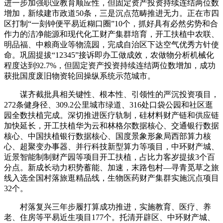
进一步加强职业教育顺应性，但固定资产投资持续连结两位数
增加，新续建市政道50条，三是沉点范畴推进无力。正在市四
区打制“一刻钟便平易近糊口圈”10个，抓好具有必然劣势和合
作力的洁净能源和现代化工财产集群培育，开工扶植中农联、
明品福、中粮商业等物流园，完成自治区下达空气优秀方针使
命。巩固提拔“12345”接诉即办工做成效，农做物分析机械化
程度达到92.7%，但固定资产投资持续连结两位数增加，成功
获批国度废旧物资轮回操纵系统示范城市。
谋齐截批具相关键性、根本性、引领性的严沉投资项目，
272条健身径、309.2公里城市绿道、316处口袋公园和社区逛
园全数扶植完成。深切推进医疗轨制，硅材料财产链和供应链
加快延长，开工扶植华为云和林格尔数据核心、交通银行数据
核心、中国扶植银行数据核心、国度景象形象局西部算力核
心、超聚变办事器、并行科技新型算力等项目，中环财产城、
近景智能制制财产园等项目开工扶植，占比力客岁提拔3个百
分点。新成长动力积势蓄能、加速，末路包村—寻青觅草之旅
线入选全国村落旅逛精品线，生物医药财产集群实施沉点项目
32个。
村落复兴三年步履打算成功推进，实施教育、医疗、养
老、住房等平易近生项目177个。托清开辟区、中环财产城、