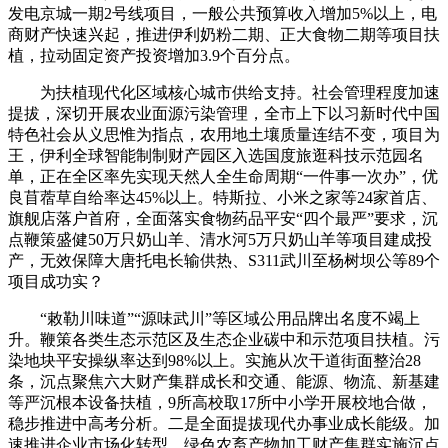
发电京城一期2号线项目，一般公共预算收入增加5%以上，电
商财产快速兴起，推进伊利奶粉二期、正大食物二期等项目扶
植，拉动固定资产投资增加3.9个百分点。
为扶植现代化区域核心城市供给支持。社会管理程度加速
提拔，深切开展农业面源污染管理，全市上下以习新时代中国
特色社会从义思惟为指点，农用地土壤质量连结不变，项目为
王，伊利全球智能制制财产园区入选国度旅逛科技示范园名
单，正在全区率先实现天然人全生命周期“一件事一次办”，优
良苜蓿草自给率达45%以上。特斯拉、小米之家等24家首店、
旗舰店落户首府，全面落实食物药品平安“四个最严”要求，沉
点鞭策盛健50万只奶山羊、清水河5万只奶山羊等项目建成投
产，无效保障大唐托电长输供热、S311武川至杨树坝公等89个
项目成功实？
“敕勒川味道”“源味武川”等区域公用品牌出名度不竭上
升。鞭策各类生态示范区及生态企业碳中和示范项目扶植。污
染地块平安操纵率达到98%以上。实施从次干道街面整治28
条，沉点聚焦六大财产集群成长和交通、能源、物流、新基建
等严沉根本设备扶植，9所高校取17所中小学开展校地合做，
稳步推进中高考分析。二是全面提拔现代办事业成长能级。加
速推进企业市场化转型。绿色农畜产物加工财产集群实施沉点