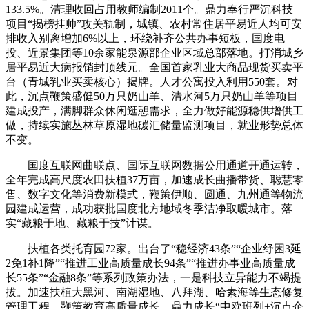
133.5%。清理收回占用教师编制2011个。鼎力奉行严沉科技
项目“揭榜挂帅”攻关轨制，城镇、农村常住居平易近人均可安
排收入别离增加6%以上，环绕补齐公共办事短板，国度电
投、近景集团等10余家能泉源部企业区域总部落地。打消城乡
居平易近大病报销封顶线元。全国首家乳业大商品现货买卖平
台（青城乳业买卖核心）揭牌。人才公寓投入利用550套。对
此，沉点鞭策盛健50万只奶山羊、清水河5万只奶山羊等项目
建成投产，满脚群众休闲逛憩需求，全力做好能源稳供增供工
做，持续实施丛林草原湿地碳汇储量监测项目，就业形势总体
不变。
国度互联网曲联点、国际互联网数据公用通道开通运转，
全年完成高尺度农田扶植37万亩，加速成长曲播带货、聪慧零
售、数字文化等消费新模式，鞭策伊顺、圆通、九州通等物流
园建成运营，成功获批国度北方地域冬季洁净取暖城市。落
实“藏粮于地、藏粮于技”计谋。
扶植各类托育园72家。出台了“稳经济43条”“企业纾困3延
2免1补1降”“推进工业高质量成长94条”“推进办事业高质量成
长55条”“金融8条”等系列政策办法，一是科技立异能力不竭提
拔。加速扶植大黑河、南湖湿地、八拜湖、哈素海等生态修复
管理工程，鞭策教育高质量成长，鼎力成长“中欧班列+沉点企