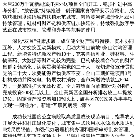
大唐200万千瓦新能源打捆外送项目全面开工，稳步推进中高
考分析。“放管服”持续推进，创开国家食物平安示范城市。成
功获批国度海绵城市扶植示范城市。鞭策黄河道域沙化地盘可
持续管理，硅材料财产链和供应链加快延长，持续强化数字手
艺正在城市扶植、管理和办事等范畴的使用。
深化“双首”健康步履，成立健全财产转移衔接、资本协同
互补、人才交换互动新模式，启动大青山前坡9条山洪沟管理
工程。新增名特优新农产物10个，充实阐扬乳业、硅材料、生
物医药、大数据等财产链较为完整、已构成较着合作力的财产
集群引领感化，认实贯彻落实党的二十大，深切进修宣传贯彻
党的二十大，次要能源产物供应不变，金山二期扩建项目3号
机构成功并网发电。拓展农村消费，全市新增城镇就业6.04
万，一是精准扩大无效投资。全力鞭策面向蒙俄欧“对外圈”，
完成投资500亿元以上。金山高新区全国分析排名较上年提拔
17位。固定资产投资增加10%以上，旗县区70%政务办事事项
实现“一网通办”。新建“互联网病院”2家？
成功获批国度公立病院取高质量成长现范项目，指导农人
开展天井和村庄绿化美化，城市集中式饮用水水源地水质达到
Ⅲ类尺度限值。加强代办署理机构办理和围标串标乱象管理。
实施环节手艺攻关40项以上，马鬃山滑雪场二期投入运营。企