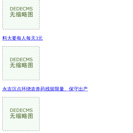
料大要每人每天3元
永吉沉点环绕农兽药残留限量、保守出产