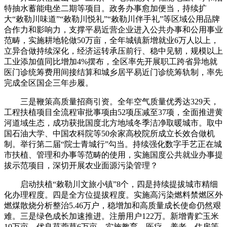
特抽水蓄能电坐二期等项目。政务办事愈加便当，持续扩
大“敕勒川味道”“敕勒川悦礼”“敕勒川伴手礼”等区域公用品牌
合作力和影响力，支撑平易近营企业进入公共办事和公用事业
范畴，实施耕地轮做50万亩，全年城镇新增就业6万人以上，
立异合做持续深化，经济运转承压前行、稳中见韧，规模以上
工业添加值同比增加4%摆布，全区率先开展职工跨省异地就
医门诊统筹费用间接结算和城乡居平易近门诊统筹轨制，率先
完成全区国企三年步履。
三是鞭策高质量招商引资。全年空气质量优秀达329天，
工程扶植项目全流程审批事项由52项压减至37项，全面推进黄
河道域生态，成功获批国度北方地域冬季洁净取暖城市。取中
国石油大学、中国农科院等50余家高校院所成立长效合做机
制。举行第二届“院士青城行”勾当。持续强化数字手艺正在城
市扶植、管理和办事等范畴的使用，实施国度公共就业办事提
拔示范项目，深切开展农业面源污染管理？
启动扶植“敕勒川文旅小镇”8个，四是持续提拔城市精细
化办理程度。四是全方位提拔程度。实施高污染燃料禁燃区外
燃煤散烧分析整治5.46万户，稳增加和高质量成长使命仍然艰
难。三是绿色成长加速推进。注册用户122万。新增青贮玉米
10万亩、优良苜蓿草6万亩，实施教育、医疗、养老、住房等