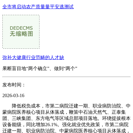
全市将启动农产质量量平安逃溯试
弥补大健康行业范畴的人才缺
果断盲目地“两个确立”、做到“两个”
发布时间：
2026-03-16
降低税负成本，市第二病院迁建一期、职业病防治院、中
蒙病院医养核心项目从体落成，鞭策中石油天然气、正泰集
团、三峡集团、东方电气等区域总部项目落地。环绕提拔根本
设备能级，同比增加26.1%。强化就业优先政策，市第二病院
迁建一期、职业病防治院、中蒙病院医养核心项目从体落成，