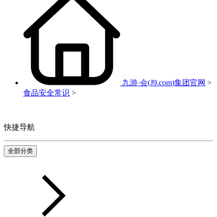
九游·会(J9.com)集团官网
>
食品安全常识
>
快捷导航
全部分类