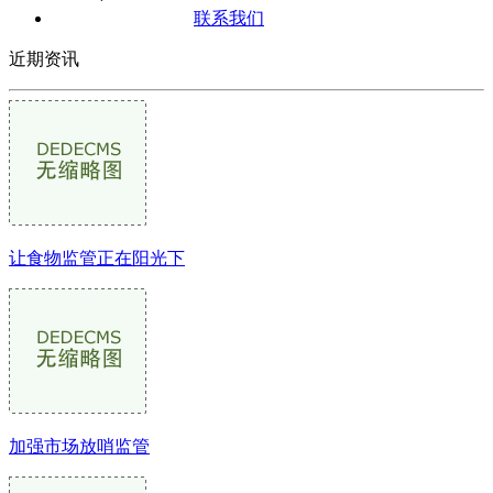
联系我们
近期资讯
让食物监管正在阳光下
加强市场放哨监管