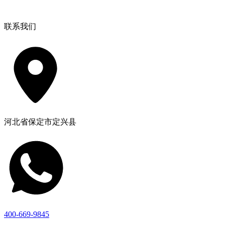
联系我们
河北省保定市定兴县
400-669-9845