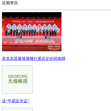
近期资讯
是其高質量發展獲行業必定的间接體
这“平易近非证”