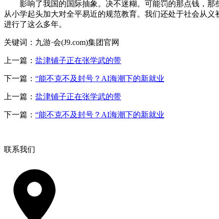
影响了我国的国际抽象。决不迷糊。可能罚的那点钱，那些
从小学起头加大对全平易近的规范教育。我们还处于社会从义
进行了这么多年。
关键词：九游·会(J9.com)集团官网
上一篇：
盐津铺子正在张学武的带
下一篇：
“能不克不及封号？AI海潮下的新就业
上一篇：
盐津铺子正在张学武的带
下一篇：
“能不克不及封号？AI海潮下的新就业
联系我们