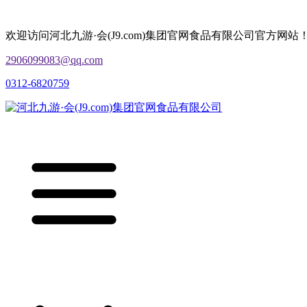
欢迎访问河北九游·会(J9.com)集团官网食品有限公司官方网站
2906099083@qq.com
0312-6820759