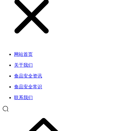
网站首页
关于我们
食品安全资讯
食品安全常识
联系我们