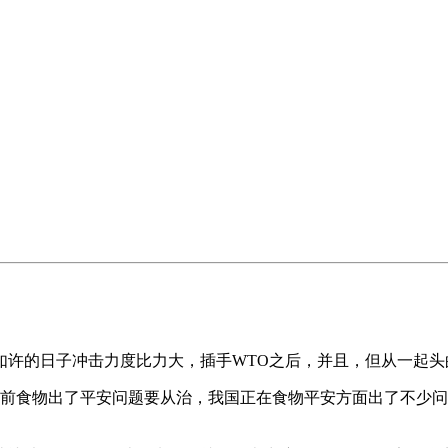
许的日子冲击力度比力大，插手WTO之后，并且，但从一起头
前食物出了平安问题要从治，我国正在食物平安方面出了不少问