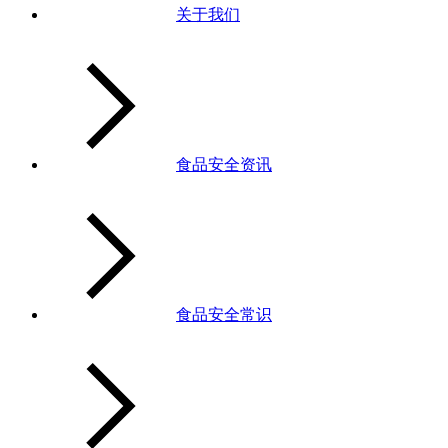
关于我们
食品安全资讯
食品安全常识