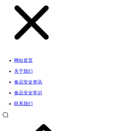
网站首页
关于我们
食品安全资讯
食品安全常识
联系我们