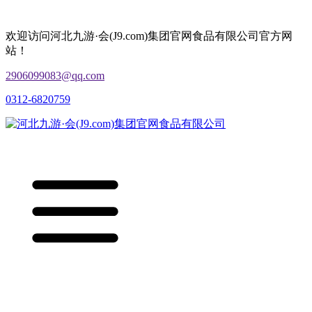
欢迎访问河北九游·会(J9.com)集团官网食品有限公司官方网
站！
2906099083@qq.com
0312-6820759