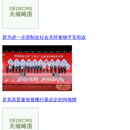
群为进一步营制全社会关怀食物平安和农
是其高質量發展獲行業必定的间接體