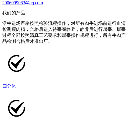
2906099083@qq.com
我们的产品
活牛进场严格按照检验流程操作，对所有肉牛进场前进行血清
检测瘦肉精，合格后进入待宰圈静养，静养后进行屠宰。屠宰
过程全部按照清真工艺要求和屠宰操作规程进行，所有牛肉产
品检测合格后才准出厂。
四分体