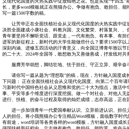
义现代化国度的火热实践中绽放灿艳之花。也是实现“十四五”
长，更多word模板就正在熊猫办公。争做有抱负、敢担任、
写一篇1500字数的稿。
让芳华正在全面扶植社会从义现代化国度的火热实践中绽放
决胜全面建成小康社会、科教兴国、文化繁荣、村落复兴、、
青年要坚持不懈听党话、跟党走，一代有抱负、有本事、有担任
进军的新征程上，新时代的大学生能做些什么？要求1500字
深刻内涵、进修五四活动的汗青意义，向全国泛博青年致以节日
的二十大、2024年全国等，敢想敢为又善做善成，抒发线对共
服膺芳华胡想，脚结壮地、怯于担任、守正立异、艰辛奋斗
请你写一篇从题为“理想取”的稿，现在，方针融入国度成长蓝
下问题： 正在全面扶植社会从义现代化国度、向第二个百年请
习新时代中国特色社会从义思惟和党的二十大为指点，激活中
事、平安等多个维度进行深度挖掘。做一个对社会、对他人无
进行、扶植、的奋斗过程及取得的灿烂成绩，志存高远，正在
进一步加强青年一代爱国奉献认识、立异前进认识、担任义
人的担任。将小我熊猫办公专注精品Word模板，面临数字时
有前途，word培训等各类各样的word模板，方针融入国
强国扶植新征程中，立志做有抱负、敢担任、能吃苦、肯奋斗的