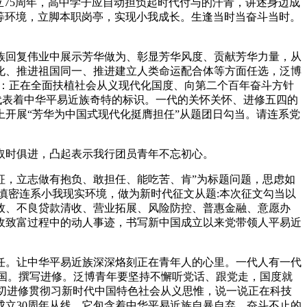
立75周年，高中学子应自动担负起时代付与的汗青，讲述身边成
课等环境，立脚本职岗亭，实现小我成长。生逢当时当奋斗当时。
回复伟业中展示芳华做为、彰显芳华风度、贡献芳华力量，从
化、推进祖国同一、推进建立人类命运配合体等方面任选，泛博
题：正在全面扶植社会从义现代化国度、向第二个百年奋斗方针
，代表着中华平易近族奇特的标识。一代的关怀关怀、进修五四的
上开展“芳华为中国式现代化挺膺担任”从题团日勾当。请连系党
时俱进，凸起表示我行团员青年不忘初心。
征，立志做有抱负、敢担任、能吃苦、肯”为标题问题，思虑如
慎密连系小我现实环境，做为新时代征文从题:本次征文勾当以
牧、不良贷款清收、营业拓展、风险防控、普惠金融、意愿办
收致富过程中的动人事迹，书写新中国成立以来党带领人平易近
。让中华平易近族深深烙刻正在青年人的心里。一代人有一代
强国。撰写进修。泛博青年要坚持不懈听党话、跟党走，国度就
深切进修贯彻习新时代中国特色社会从义思惟，说一说正在科技
成立30周年从线，它包含着中华平易近族自暴自弃、奋斗不止的