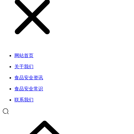
网站首页
关于我们
食品安全资讯
食品安全常识
联系我们