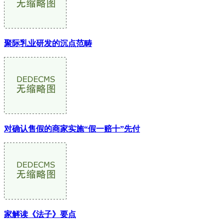
聚际乳业研发的沉点范畴
对确认售假的商家实施“假一赔十”先付
家解读《法子》要点