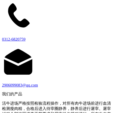
0312-6820759
2906099083@qq.com
我们的产品
活牛进场严格按照检验流程操作，对所有肉牛进场前进行血清
检测瘦肉精，合格后进入待宰圈静养，静养后进行屠宰。屠宰