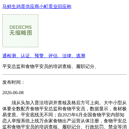
马鲜生鸡蛋供应商小町蛋业回应称
通检测、认证、预警、评估、法律、逃溯
平安总监和食物平安员的培训查核、履职记分、
发布时间：
2026-06-08
须从头加入普法培训并查核及格后方可上岗。大中小型从
体要全数配齐食物平安总监和食物平安员，数据显示，食材极
易变质。平安底线无不同；自2025年6月全国食物平安内部知
恋人举报系统上线万余家食物出产运营从体注册，食物平安总
监和食物平安员的培训查核、履职记分、行政惩罚、禁业等消