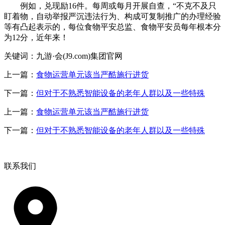
例如，兑现励16件。每周或每月开展自查，“不克不及只
盯着物，自动举报严沉违法行为、构成可复制推广的办理经验
等有凸起表示的，每位食物平安总监、食物平安员每年根本分
为12分，近年来！
关键词：九游·会(J9.com)集团官网
上一篇：
食物运营单元该当严酷施行进货
下一篇：
但对于不熟悉智能设备的老年人群以及一些特殊
上一篇：
食物运营单元该当严酷施行进货
下一篇：
但对于不熟悉智能设备的老年人群以及一些特殊
联系我们